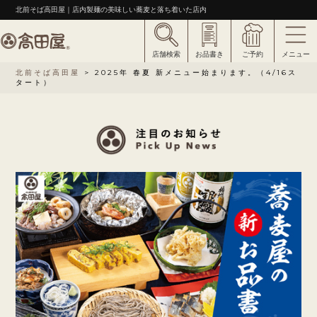
北前そば高田屋｜店内製麺の美味しい蕎麦と落ち着いた店内
店舗検索
お品書き
ご予約
メニュー
北前そば高田屋
>
2025年 春夏 新メニュー始まります。（4/16ス
タート）