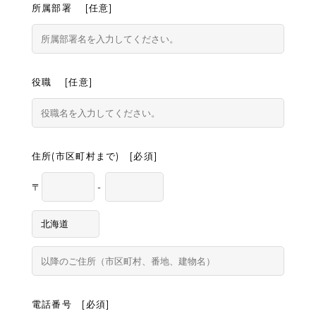
所属部署 [任意]
役職 [任意]
住所(市区町村まで) [必須]
〒
-
電話番号 [必須]