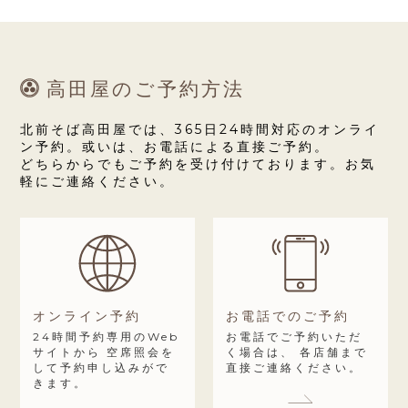
* お客様に当社のサービスおよび関連情報をご提供
するため。
* お客様により良いサービスをご提供するための調
査分析およびアンケート調査実施のため。
高田屋のご予約方法
２. 第三者への提供について
当社は、下記の場合を除き、お客様の個人情報を
第三者に開示いたしません。
北前そば高田屋では、365日24時間対応のオンライ
* 法令等により司法および行政機関より要請を受け
ン予約。或いは、お電話による直接ご予約。
どちらからでもご予約を受け付けております。お気
た場合。
軽にご連絡ください。
* お客様の同意がある場合。
* 利用目的の達成に必要な範囲内で個人情報の取り
扱いを委託する場合。
３. 個人情報の管理について
当社では、お客様によって入力された個人情報が
傍受・妨害または改ざんされることを防ぐために
SSL（Secure Sockets Layer）技術を使用し、
情報を暗号化して通信しております。また当社
オンライン予約
お電話でのご予約
は、お客様の個人情報を保護・管理するにあた
24時間予約専用のWeb
お電話でご予約いただ
サイトから
空席照会を
く場合は、
各店舗まで
り、外部からの不正なアクセス、個人情報の紛
して予約申し込みがで
直接ご連絡ください。
失・破壊・改ざん・漏えいなどを防ぐための適切
きます。
な安全対策を行っております。