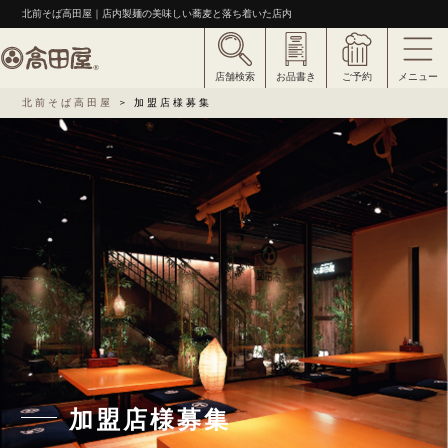
北前そば高田屋｜店内製麺の美味しい蕎麦と落ち着いた店内
店舗検索
お品書き
ご予約
メニュー
北前そば高田屋
>
加盟店様募集
加盟店様募集