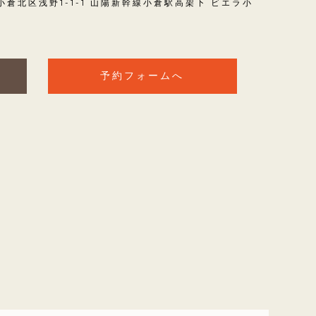
小倉北区浅野1-1-1 山陽新幹線小倉駅高架下 ビエラ小
予約フォームへ