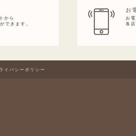
お
イトから
お
みができます。
各
ライバシーポリシー